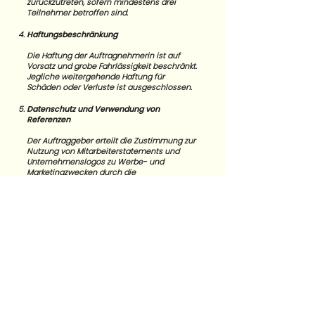
zurückzutreten, sofern mindestens drei
Teilnehmer betroffen sind.
Haftungsbeschränkung
Die Haftung der Auftragnehmerin ist auf
Vorsatz und grobe Fahrlässigkeit beschränkt.
Jegliche weitergehende Haftung für
Schäden oder Verluste ist ausgeschlossen.
Datenschutz und Verwendung von
Referenzen
Der Auftraggeber erteilt die Zustimmung zur
Nutzung von Mitarbeiterstatements und
Unternehmenslogos zu Werbe- und
Marketingzwecken durch die
Auftragnehmerin.
Schlussbestimmungen
Änderungen und Ergänzungen dieser AGB
bedürfen der Schriftform. Sollten einzelne
Bestimmungen dieser AGB unwirksam sein,
bleibt die Wirksamkeit der übrigen
Bestimmungen unberührt.
Gerichtsstand ist Erlangen.
Einverständniserklärung zur Nutzung von