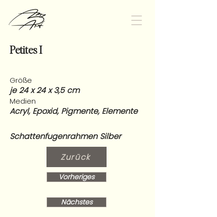
Petites I
Größe
je 24 x 24 x 3,5 cm
Medien
Acryl, Epoxid, Pigmente, Elemente
Schattenfugenrahmen Silber
Zurück
Vorheriges
Nächstes