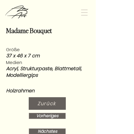
Madame Bouquet
Größe
37 x 46 x 7 cm
Medien
Acryl, Strukturpaste, Blattmetall,
Modelliergips
Holzrahmen
Zurück
Vorheriges
Nächstes